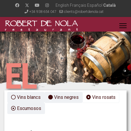
English
Français
Español
Català
+34 938 654 047
clients@robertdenola.cat
EL
Vins blancs
Vins negres
Vins rosats
CELLER
Escumosos